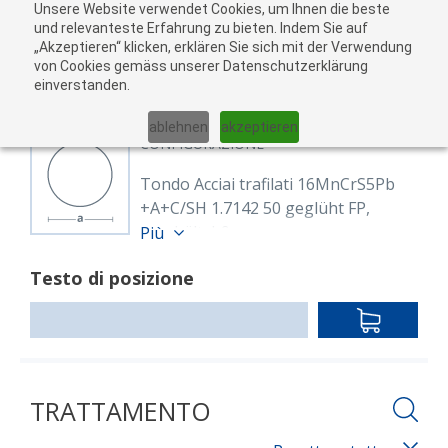
Unsere Website verwendet Cookies, um Ihnen die beste
Al
und relevanteste Erfahrung zu bieten. Indem Sie auf
„Akzeptieren“ klicken, erklären Sie sich mit der Verwendung
carr
von Cookies gemäss unserer Datenschutzerklärung
05
einverstanden.
01
02
03
04
ablehnen
akzeptieren
CONFIGURAZIONE
Tondo Acciai trafilati 16MnCrS5Pb
+A+C/SH 1.7142 50 geglüht FP,
geschält, h9
Più
8610420
Testo di posizione
Rund 50 mm 16MnCrS5Pb+FP+SH
(1.7142)
IN
EN 10277-4, EN 10278
DEN
blank, geglüht FP, geschält h9
WARENKO
Lunghezza: 3,000.00 mm
TRATTAMENTO