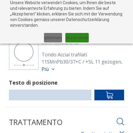
Unsere Website verwendet Cookies, um Ihnen die beste
Al
und relevanteste Erfahrung zu bieten. Indem Sie auf
„Akzeptieren“ klicken, erklären Sie sich mit der Verwendung
carr
von Cookies gemäss unserer Datenschutzerklärung
05
einverstanden.
01
02
03
04
ablehnen
akzeptieren
CONFIGURAZIONE
Tondo Acciai trafilati
11SMnPb30/37+C / +SL 11 gezogen,
h9
Più
8112363
Testo di posizione
Rund 11 mm 11SMnPb30/37+C
EN 10277
IN
blank, gezogen h9
DEN
Lunghezza: 3,000.00 mm
WARENKO
TRATTAMENTO