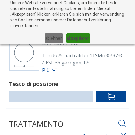
Unsere Website verwendet Cookies, um Ihnen die beste
Al
und relevanteste Erfahrung zu bieten. Indem Sie auf
„Akzeptieren“ klicken, erklären Sie sich mit der Verwendung
carr
von Cookies gemäss unserer Datenschutzerklärung
05
einverstanden.
01
02
03
04
ablehnen
akzeptieren
CONFIGURAZIONE
Tondo Acciai trafilati 11SMn30/37+C
/ +SL 36 gezogen, h9
8605727
Più
Rund 36 mm 11SMn30/37+C
Testo di posizione
EN 10277
blank, gezogen h9
IN
Lunghezza: 3,000.00 mm
DEN
WARENKO
TRATTAMENTO