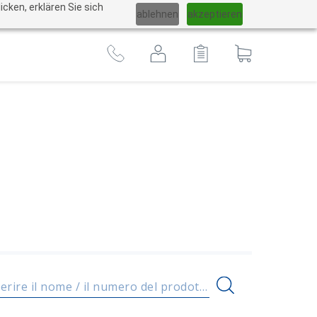
Cambiare
cken, erklären Sie sich
ablehnen
akzeptieren
lingua
Al
carrello
Inserire il nome / il numero del prodotto