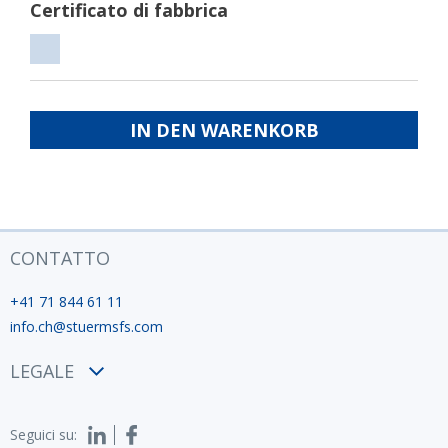
Certificato di fabbrica
zinc
di
Certificato
fond
di
ISO
fabbrica
IN DEN WARENKORB
12944
CONTATTO
+41 71 844 61 11
info.ch@stuermsfs.com
LEGALE
Condizioni
Seguici su:
Privacy policy