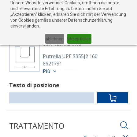
Unsere Website verwendet Cookies, um Ihnen die beste
Al
und relevanteste Erfahrung zu bieten. Indem Sie auf
„Akzeptieren“ klicken, erklären Sie sich mit der Verwendung
carr
von Cookies gemäss unserer Datenschutzerklärung
05
einverstanden.
01
02
03
04
ablehnen
akzeptieren
CONFIGURAZIONE
Putrella UPE S355J2 160
8621731
UPE 160 S355J2
Più
EN 10025-2, EN 10279
Testo di posizione
Lunghezza: 21,100.00 mm
IN
DEN
WARENKO
TRATTAMENTO