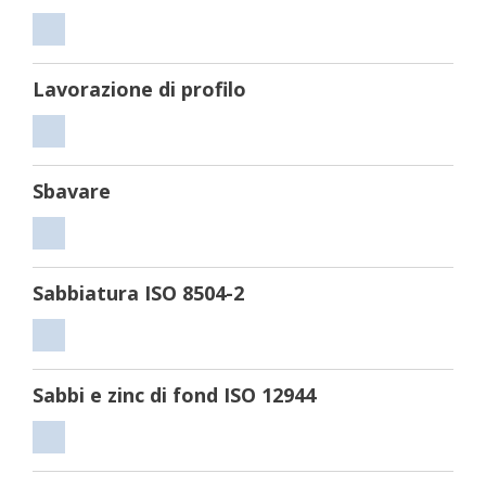
Tagliare
Lavorazione di profilo
Lavorazione
di
Sbavare
profilo
Sbavare
Sabbiatura ISO 8504-2
Sabbiatura
ISO
Sabbi e zinc di fond ISO 12944
8504-
2
Sabbi
e