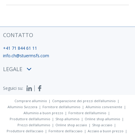
CONTATTO
+41 71 844 61 11
info.ch@stuermsfs.com
LEGALE
Condizioni
Seguici su:
Privacy policy
Impronta
Comprare alluminio
Comparazione dei prezzi dell'alluminio
Alluminio Svizzera
Fornitore dell'alluminio
Alluminio conveniente
Alluminio a buon prezzo
Fornitore dell'alluminio
Produttore dell'alluminio
Shop alluminio
Online shop alluminio
Prezzi dell'alluminio
Online shop acciaio
Shop acciaio
Produttore dell'acciaio
Fornitore dell'acciaio
Acciaio a buon prezzo