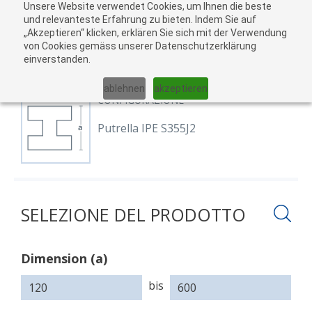
Unsere Website verwendet Cookies, um Ihnen die beste
Al
und relevanteste Erfahrung zu bieten. Indem Sie auf
„Akzeptieren“ klicken, erklären Sie sich mit der Verwendung
carr
von Cookies gemäss unserer Datenschutzerklärung
04
einverstanden.
01
02
03
05
ablehnen
akzeptieren
CONFIGURAZIONE
Putrella IPE S355J2
SELEZIONE DEL PRODOTTO
Dimension (a)
Dimension
(a)
bis