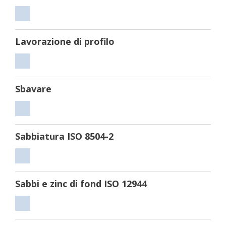
Tagliare
Lavorazione di profilo
Lavorazione
di
Sbavare
profilo
Sbavare
Sabbiatura ISO 8504-2
Sabbiatura
ISO
Sabbi e zinc di fond ISO 12944
8504-
2
Sabbi
e