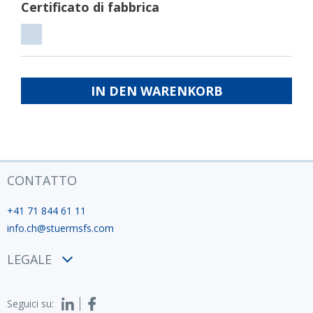
Certificato di fabbrica
zinc
di
Certificato
fond
di
ISO
fabbrica
IN DEN WARENKORB
12944
CONTATTO
+41 71 844 61 11
info.ch@stuermsfs.com
LEGALE
Condizioni
Seguici su:
Privacy policy