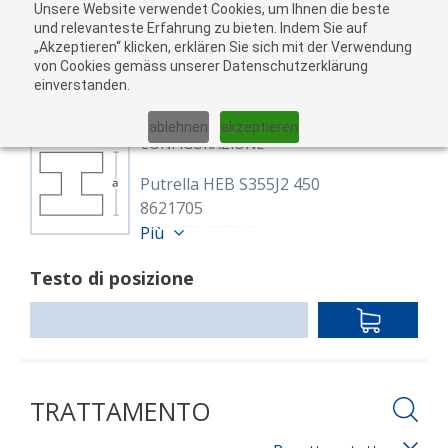
Unsere Website verwendet Cookies, um Ihnen die beste
Al
und relevanteste Erfahrung zu bieten. Indem Sie auf
„Akzeptieren“ klicken, erklären Sie sich mit der Verwendung
carr
von Cookies gemäss unserer Datenschutzerklärung
05
einverstanden.
01
02
03
04
ablehnen
akzeptieren
CONFIGURAZIONE
Putrella HEB S355J2 450
8621705
HEB 450 S355J2
Più
EN 10025-2, EN 10034
Testo di posizione
Lunghezza: 21,100.00 mm
IN
DEN
WARENKO
TRATTAMENTO