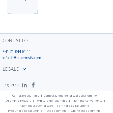
CONTATTO
+41 71 844 61 11
info.ch@stuermsfs.com
LEGALE
Condizioni
Seguici su:
Privacy policy
Impronta
Comprare alluminio
Comparazione dei prezzi dell'alluminio
Alluminio Svizzera
Fornitore dell'alluminio
Alluminio conveniente
Alluminio a buon prezzo
Fornitore dell'alluminio
Produttore dell'alluminio
Shop alluminio
Online shop alluminio