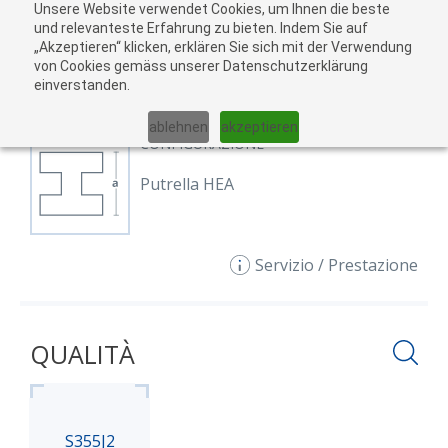
Unsere Website verwendet Cookies, um Ihnen die beste
Al
und relevanteste Erfahrung zu bieten. Indem Sie auf
„Akzeptieren“ klicken, erklären Sie sich mit der Verwendung
carr
von Cookies gemäss unserer Datenschutzerklärung
03
einverstanden.
01
02
04
05
ablehnen
akzeptieren
CONFIGURAZIONE
Putrella HEA
Servizio / Prestazione
QUALITÀ
S355J2