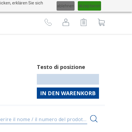
Cambiare
cken, erklären Sie sich
ablehnen
akzeptieren
lingua
Al
carrello
Testo di posizione
IN DEN WARENKORB
Inserire il nome / il numero del prodotto