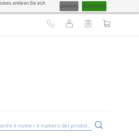
Cambiare
cken, erklären Sie sich
ablehnen
akzeptieren
lingua
Al
carrello
Inserire il nome / il numero del prodotto