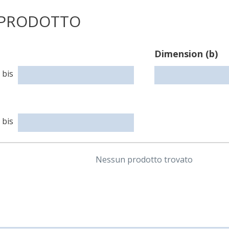
 PRODOTTO
Dimension
Dimension
Dimension (b)
(a)
(c)
bis
bis
Nessun prodotto trovato