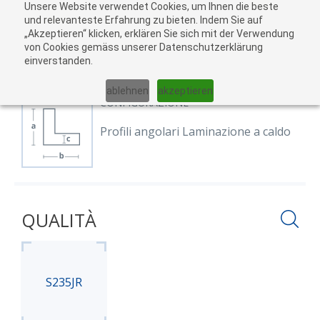
Unsere Website verwendet Cookies, um Ihnen die beste
Al
und relevanteste Erfahrung zu bieten. Indem Sie auf
„Akzeptieren“ klicken, erklären Sie sich mit der Verwendung
carr
von Cookies gemäss unserer Datenschutzerklärung
03
einverstanden.
01
02
04
05
ablehnen
akzeptieren
CONFIGURAZIONE
Profili angolari Laminazione a caldo
QUALITÀ
S235JR