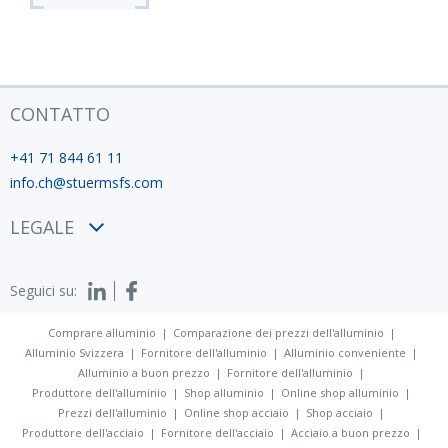
CONTATTO
+41 71 844 61 11
info.ch@stuermsfs.com
LEGALE
Condizioni
Seguici su:
Privacy policy
Impronta
Comprare alluminio
Comparazione dei prezzi dell'alluminio
Alluminio Svizzera
Fornitore dell'alluminio
Alluminio conveniente
Alluminio a buon prezzo
Fornitore dell'alluminio
Produttore dell'alluminio
Shop alluminio
Online shop alluminio
Prezzi dell'alluminio
Online shop acciaio
Shop acciaio
Produttore dell'acciaio
Fornitore dell'acciaio
Acciaio a buon prezzo