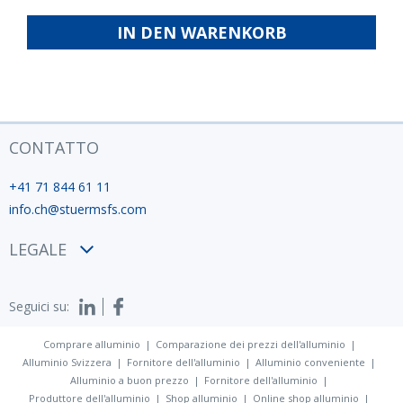
ISO
fabbrica
IN DEN WARENKORB
12944
CONTATTO
+41 71 844 61 11
info.ch@stuermsfs.com
LEGALE
Condizioni
Seguici su:
Privacy policy
Impronta
Comprare alluminio
Comparazione dei prezzi dell'alluminio
Alluminio Svizzera
Fornitore dell'alluminio
Alluminio conveniente
Alluminio a buon prezzo
Fornitore dell'alluminio
Produttore dell'alluminio
Shop alluminio
Online shop alluminio