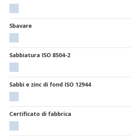
Tagliare
Sbavare
Sbavare
Sabbiatura ISO 8504-2
Sabbiatura
ISO
Sabbi e zinc di fond ISO 12944
8504-
2
Sabbi
e
Certificato di fabbrica
zinc
di
Certificato
fond
di