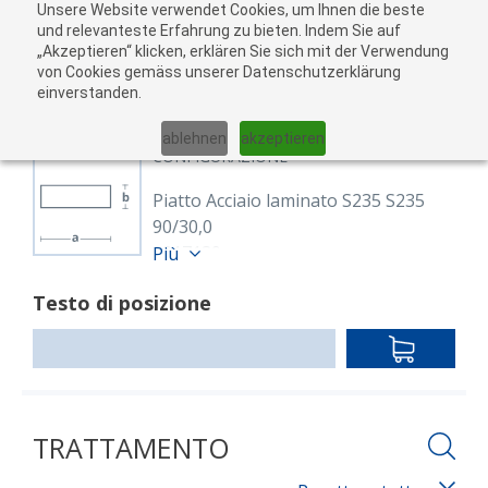
Unsere Website verwendet Cookies, um Ihnen die beste
Al
und relevanteste Erfahrung zu bieten. Indem Sie auf
„Akzeptieren“ klicken, erklären Sie sich mit der Verwendung
carr
von Cookies gemäss unserer Datenschutzerklärung
05
einverstanden.
01
02
03
04
ablehnen
akzeptieren
CONFIGURAZIONE
Piatto Acciaio laminato S235 S235
90/30,0
8217139
Più
Flach 90/30 mm S235JR
Testo di posizione
EN 10025-2, EN 10058
warmgewalzt
IN
Lunghezza: 6,000.00 mm
DEN
WARENKO
TRATTAMENTO