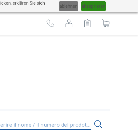
Cambiare
cken, erklären Sie sich
ablehnen
akzeptieren
lingua
Al
carrello
Inserire il nome / il numero del prodotto