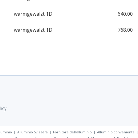
warmgewalzt 1D
640,00
warmgewalzt 1D
768,00
i
licy
luminio
Alluminio Svizzera
Fornitore dell'alluminio
Alluminio conveniente