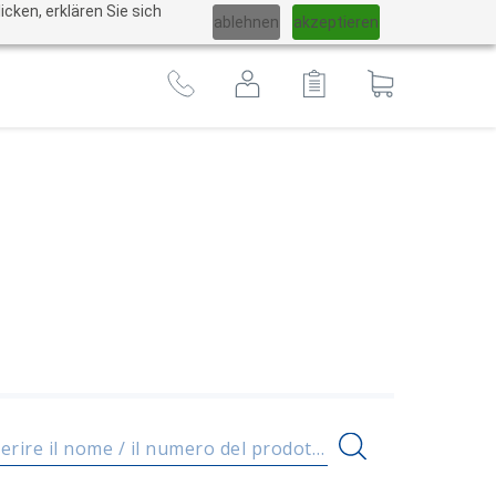
Cambiare
cken, erklären Sie sich
ablehnen
akzeptieren
lingua
Al
carrello
Inserire il nome / il numero del prodotto