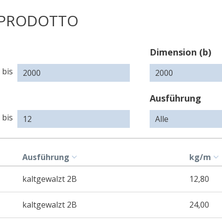
 PRODOTTO
Dimension
Dimension
Dimension (b)
(a)
(c)
bis
Ausführung
bis
Ausführung
kg/m
kaltgewalzt 2B
12,80
kaltgewalzt 2B
24,00