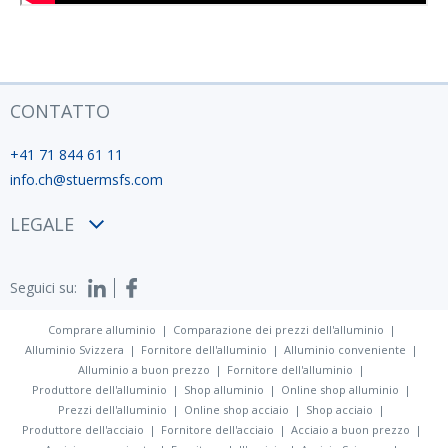
CONTATTO
+41 71 844 61 11
info.ch@stuermsfs.com
LEGALE
Condizioni
Seguici su:
Privacy policy
Impronta
Comprare alluminio
Comparazione dei prezzi dell'alluminio
Alluminio Svizzera
Fornitore dell'alluminio
Alluminio conveniente
Alluminio a buon prezzo
Fornitore dell'alluminio
Produttore dell'alluminio
Shop alluminio
Online shop alluminio
Prezzi dell'alluminio
Online shop acciaio
Shop acciaio
Produttore dell'acciaio
Fornitore dell'acciaio
Acciaio a buon prezzo