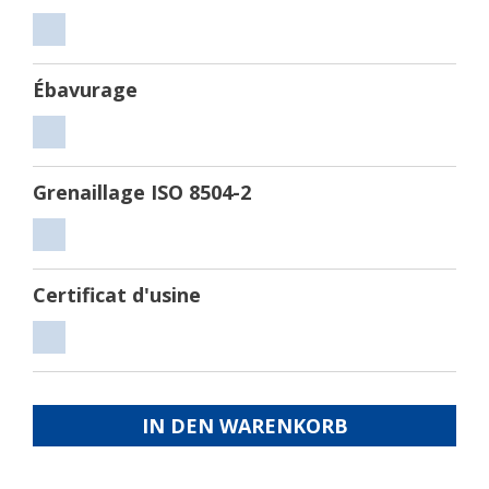
Découper
Ébavurage
Ébavurage
Grenaillage ISO 8504-2
Grenaillage
ISO
Certificat d'usine
8504-
2
Certificat
d'usine
IN DEN WARENKORB