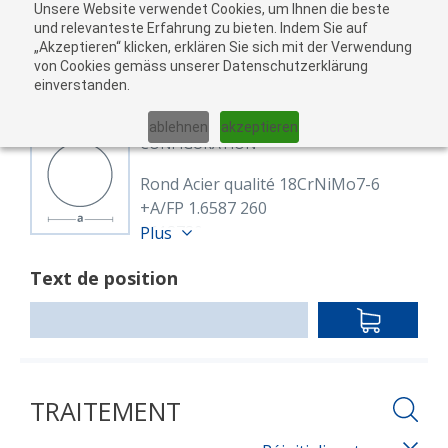
Unsere Website verwendet Cookies, um Ihnen die beste
Au
und relevanteste Erfahrung zu bieten. Indem Sie auf
„Akzeptieren“ klicken, erklären Sie sich mit der Verwendung
pan
von Cookies gemäss unserer Datenschutzerklärung
05
einverstanden.
01
02
03
04
ablehnen
akzeptieren
CONFIGURATION
Rond Acier qualité 18CrNiMo7-6
+A/FP 1.6587 260
8618780
Plus
Rund 260 mm 18CrNiMo7-6+FP
Text de position
(1.6587)
EN ISO 683-3, EN 10060
IN
warmgewalzt, geglüht +FP
DEN
Longueur: 6,000.00 mm
WARENKO
TRAITEMENT