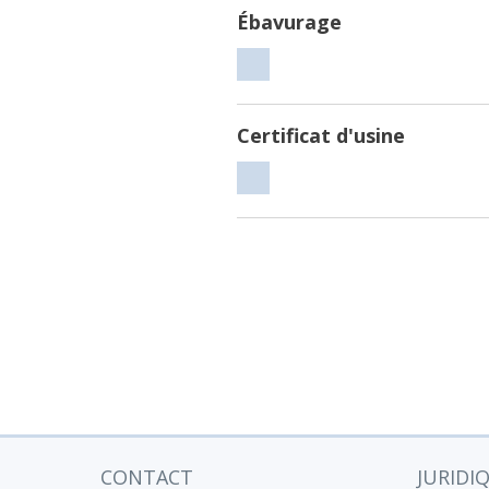
Ébavurage
Ébavurage
Certificat d'usine
Certificat
d'usine
CONTACT
JURIDI