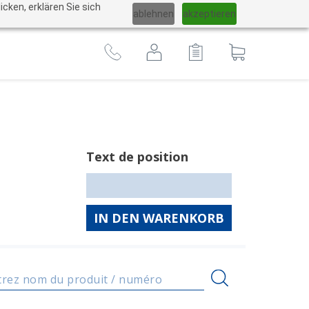
Changer
cken, erklären Sie sich
ablehnen
akzeptieren
langues
Au
panier
Text de position
IN DEN WARENKORB
trez nom du produit / numéro