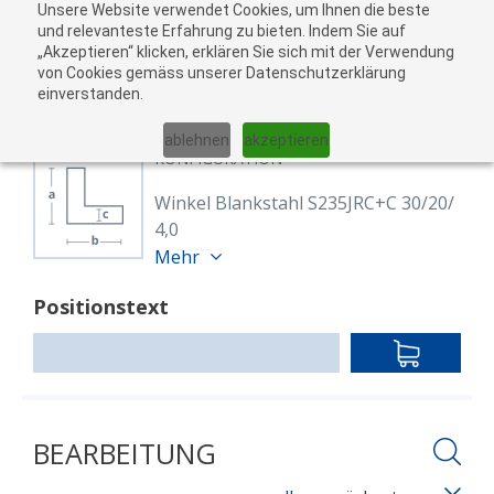
Unsere Website verwendet Cookies, um Ihnen die beste
zu
und relevanteste Erfahrung zu bieten. Indem Sie auf
„Akzeptieren“ klicken, erklären Sie sich mit der Verwendung
War
von Cookies gemäss unserer Datenschutzerklärung
05
einverstanden.
01
02
03
04
ablehnen
akzeptieren
KONFIGURATION
Winkel Blankstahl S235JRC+C 30/20/
4,0
8123732
Mehr
Winkel 30/20/4 mm S235JRC+C
Positionstext
EN 10277
blank, gezogen
IN
Länge: 6,000.00 mm
DEN
WARENKO
BEARBEITUNG