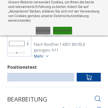
Unsere Website verwendet Cookies, um Ihnen die beste
zu
und relevanteste Erfahrung zu bieten. Indem Sie auf
„Akzeptieren“ klicken, erklären Sie sich mit der Verwendung
War
von Cookies gemäss unserer Datenschutzerklärung
05
einverstanden.
01
02
03
04
ablehnen
akzeptieren
KONFIGURATION
Flach Rostfrei 1.4301 80/30,0
gezogen, h11
8624141
Mehr
Flach 80/30 mm 1.4301
Positionstext
EN 10088-3,EN 10278
gezogen h11
IN
Länge: 6,000.00 mm
DEN
WARENKO
BEARBEITUNG