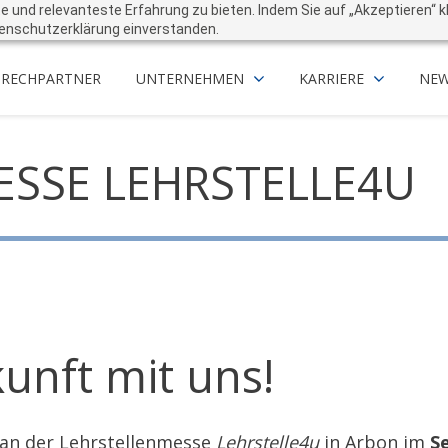
und relevanteste Erfahrung zu bieten. Indem Sie auf „Akzeptieren“ kli
enschutzerklärung einverstanden.
PRECHPARTNER
UNTERNEHMEN
KARRIERE
NEW
ESSE LEHRSTELLE4U
kunft mit uns!
an der Lehrstellenmesse
Lehrstelle4u
in Arbon im
S