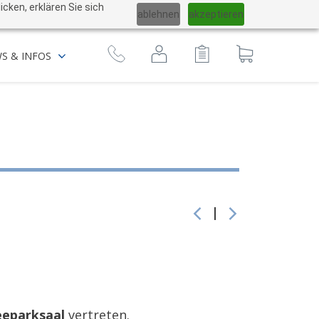
Sprache
cken, erklären Sie sich
ablehnen
akzeptieren
ändern
zum
S & INFOS
Warenkorb
eeparksaal
vertreten.