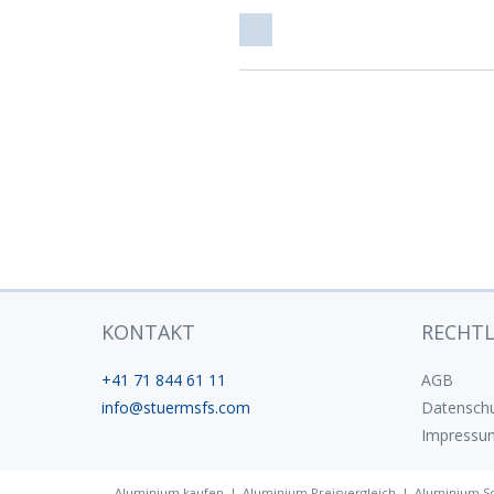
Werkszeugnis
KONTAKT
RECHTL
+41 71 844 61 11
AGB
info@stuermsfs.com
Datenschu
Impressu
Aluminium kaufen
Aluminium Preisvergleich
Aluminium S