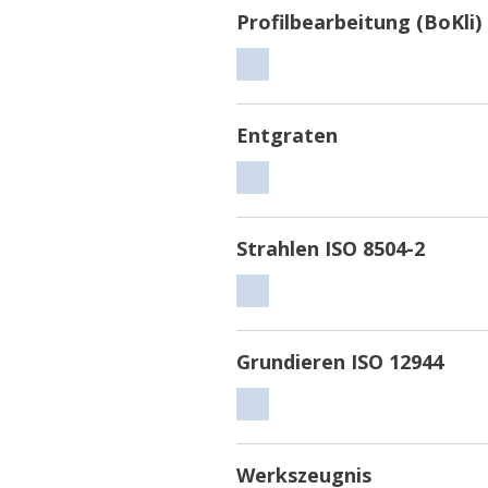
Profilbearbeitung (BoKli)
Profilbearbeitung
(BoKli)
Entgraten
Entgraten
Strahlen ISO 8504-2
Strahlen
ISO
8504-
Grundieren ISO 12944
2
Grundieren
ISO
12944
Werkszeugnis