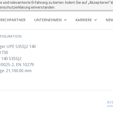
und relevanteste Erfahrung zu bieten. Indem Sie auf „Akzeptieren“ kli
enschutzerklärung einverstanden.
PRECHPARTNER
UNTERNEHMEN
KARRIERE
NEW
FIGURATION
ger UPE S355J2 140
1730
 140 S355J2
10025-2, EN 10279
ge: 21,100.00 mm
Ar