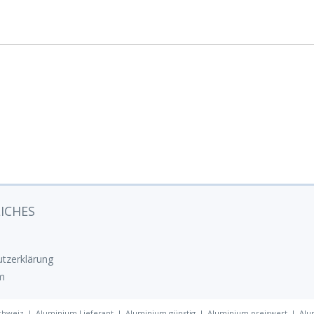
ICHES
tzerklärung
m
chweiz
Aluminium Lieferant
Aluminium günstig
Aluminium preiswert
Alu