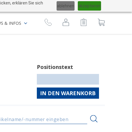
Sprache
cken, erklären Sie sich
ablehnen
akzeptieren
ändern
zum
S & INFOS
Warenkorb
Positionstext
IN DEN WARENKORB
tikelname/-nummer eingeben