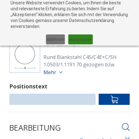
Unsere Website verwendet Cookies, um Ihnen die beste
zu
und relevanteste Erfahrung zu bieten. Indem Sie auf
„Akzeptieren“ klicken, erklären Sie sich mit der Verwendung
War
von Cookies gemäss unserer Datenschutzerklärung
05
einverstanden.
01
02
03
04
ablehnen
akzeptieren
KONFIGURATION
Rund Blankstahl C45/C4E+C/SH
1.0503/1.1191 70 gezogen bzw.
geschält, h11
Mehr
8120724
Positionstext
Rund 70 mm, C45E+C/SH (1.1191)
EN 10277
IN
blank, gezogen h9 oder geschält
DEN
h9/h11
WARENKO
Länge: 6,000.00 mm
BEARBEITUNG