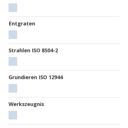
Sägen
Entgraten
Entgraten
Strahlen ISO 8504-2
Strahlen
ISO
Grundieren ISO 12944
8504-
2
Grundieren
ISO
Werkszeugnis
12944
Werkszeugnis