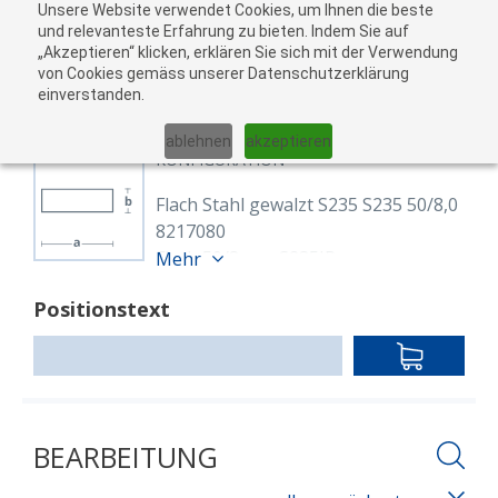
Unsere Website verwendet Cookies, um Ihnen die beste
zu
und relevanteste Erfahrung zu bieten. Indem Sie auf
„Akzeptieren“ klicken, erklären Sie sich mit der Verwendung
War
von Cookies gemäss unserer Datenschutzerklärung
05
einverstanden.
01
02
03
04
ablehnen
akzeptieren
KONFIGURATION
Flach Stahl gewalzt S235 S235 50/8,0
8217080
Flach 50/8 mm S235JR
Mehr
EN 10025-2, EN 10058
Positionstext
warmgewalzt
Länge: 6,000.00 mm
IN
DEN
WARENKO
BEARBEITUNG